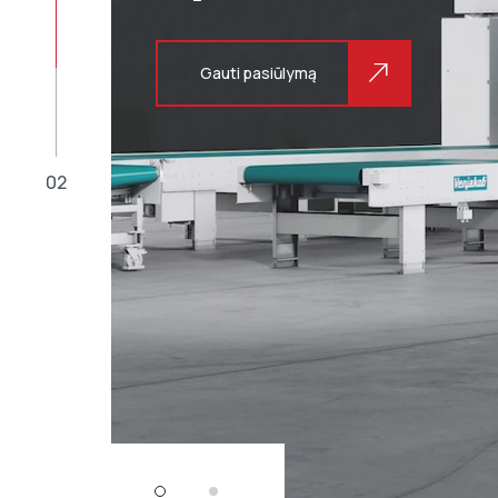
Gauti pasiūlymą
02