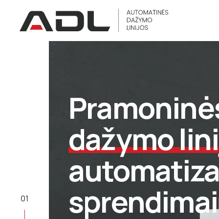
Pramoninė
dažymo lini
automatiz
sprendimai
01