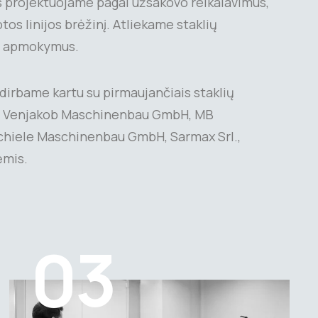
 projektuojame pagal užsakovo reikalavimus,
s linijos brėžinį. Atliekame staklių
r apmokymus.
dirbame kartu su pirmaujančiais staklių
aip Venjakob Maschinenbau GmbH, MB
hiele Maschinenbau GmbH, Sarmax Srl.,
ėmis.
03