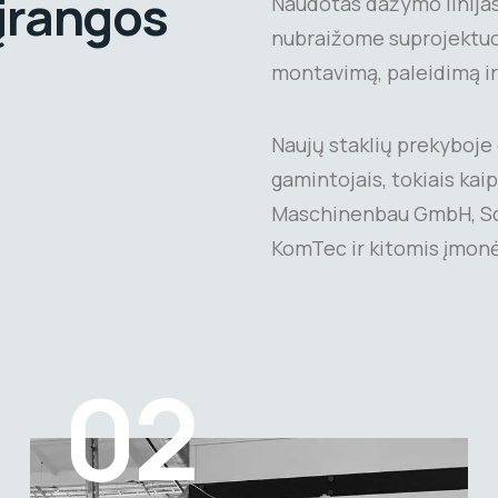
 įrangos
Naudotas dažymo linijas
nubraižome suprojektuoto
montavimą, paleidimą i
Naujų staklių prekyboje 
gamintojais, tokiais k
Maschinenbau GmbH, Sc
KomTec ir kitomis įmon
02