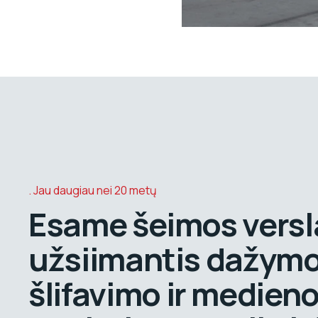
Jau daugiau nei 20 metų
Esame šeimos versl
užsiimantis dažymo
šlifavimo ir medien