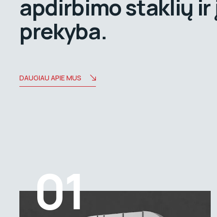
apdirbimo staklių ir
prekyba.
DAUGIAU APIE MUS
01