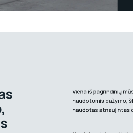
as
Viena iš pagrindinių mū
naudotomis dažymo, šlif
,
naudotas atnaujintas da
os