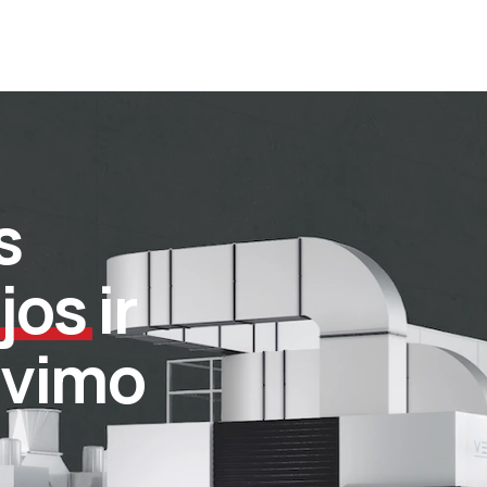
s
jos
ir
avimo